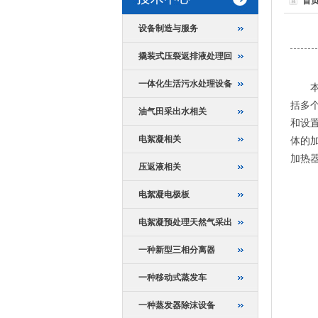
首
设备制造与服务
撬装式压裂返排液处理回
一体化生活污水处理设备
本实
括多
油气田采出水相关
和设
电絮凝相关
体的
加热
压返液相关
电絮凝电极板
电絮凝预处理天然气采出
一种新型三相分离器
一种移动式蒸发车
一种蒸发器除沫设备