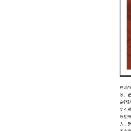
在油
段。
杂钙
要么
展望
入，