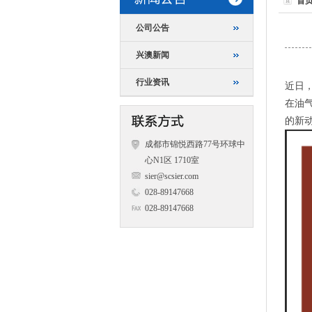
首
公司公告
兴澳新闻
行业资讯
近日
在油
的新
成都市锦悦西路77号环球中
心N1区 1710室
sier@scsier.com
028-89147668
028-89147668