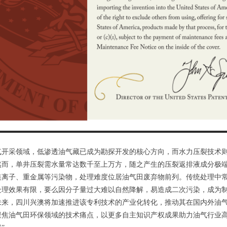
气开采领域，低渗透油气藏已成为勘探开发的核心方向，而水力压裂技术
然而，单井压裂需水量常达数千至上万方，随之产生的压裂返排液成分极
镁离子、重金属等污染物，处理难度位居油气田废弃物前列。传统处理中
处理效果有限，要么因分子量过大难以自然降解，易造成二次污染，成为制
未来，四川兴澳将加速推进该专利技术的产业化转化，推动其在国内外油
聚焦油气田环保领域的技术痛点，以更多自主知识产权成果助力油气行业高