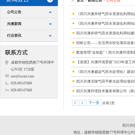
首页
>
新闻公告
>
公司公告
公司公告
《四川兴澳井研气田水资源化利用站
《四川兴澳井研气田水资源化利用站
兴澳新闻
四川兴澳井研气田水资源化利用站建
行业资讯
招标公告——生活用水软化项目设备
数据管理“金钥匙”！四川兴澳环境荣获
【喜报】兴澳环境荣获“2023年度工
成都市锦悦西路77号环球中
心N1区 1710室
《四川兴澳威远气田水处理站》建设
sier@scsier.com
四川兴澳涪陵气田平桥水处理站项目
028-89147668
028-89147668
四川兴澳环境技术服务有限公司（陈
1
2
下一页
共有2页
四川兴
地址：成都市锦悦西路77号环球中心N1区 171