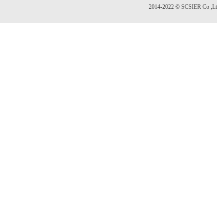
2014-2022 © SCSIER Co ,Lt