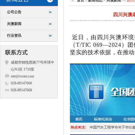
首页
>
新闻动态
>
兴澳新闻
>>
四川
公司公告
四川兴澳
兴澳新闻
行业资讯
近日，由四川兴澳环境
（
T/TIC 069
—
2024
）团
坚实的技术依据，在推动
成都市锦悦西路77号环球中
心N1区 1710室
sier@scsier.com
028-89147668
028-89147668