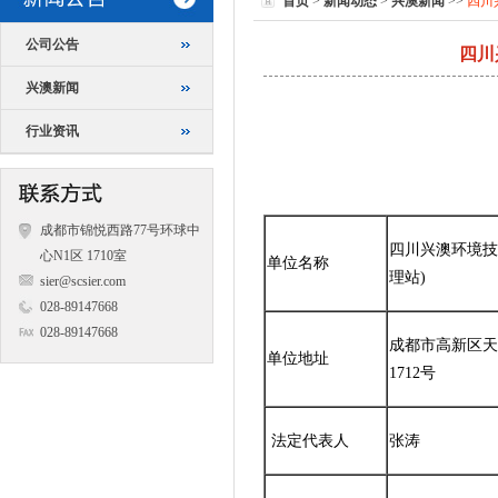
首页
>
新闻动态
>
兴澳新闻
>>
四川
公司公告
四川
兴澳新闻
行业资讯
成都市锦悦西路77号环球中
四川兴澳环境技
心N1区 1710室
单位名称
理站)
sier@scsier.com
028-89147668
028-89147668
成都市高新区天府
单位地址
1712号
法定代表人
张涛