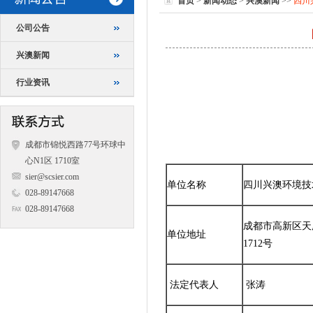
首页
>
新闻动态
>
兴澳新闻
>>
四川
公司公告
兴澳新闻
行业资讯
成都市锦悦西路77号环球中
心N1区 1710室
sier@scsier.com
单位名称
四川兴澳环境技
028-89147668
028-89147668
成都市高新区天府
单位地址
1712号
法定代表人
张涛