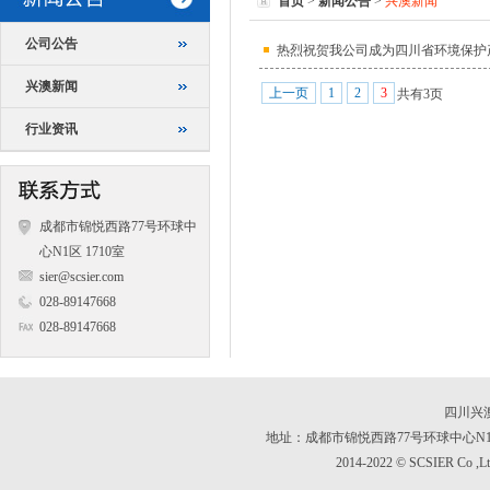
首页
>
新闻公告
>
兴澳新闻
公司公告
热烈祝贺我公司成为四川省环境保护
兴澳新闻
上一页
1
2
3
共有3页
行业资讯
成都市锦悦西路77号环球中
心N1区 1710室
sier@scsier.com
028-89147668
028-89147668
四川兴
地址：成都市锦悦西路77号环球中心N1区 171
2014-2022 © SCSIER Co ,Lt